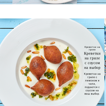
Морепродукты
Креветки на
гриле
Креветки
на гриле
с соусом
на выбор
Креветки на
гриле с
лимоном и
чили,
подаются с
соусом на
ваш выбор.